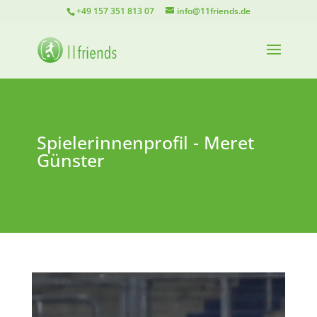
+49 157 351 813 07
info@11friends.de
Spielerinnenprofil - Meret
Günster